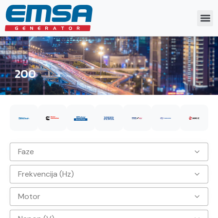
200
Faze
Frekvencija (Hz)
3
Motor
50hz