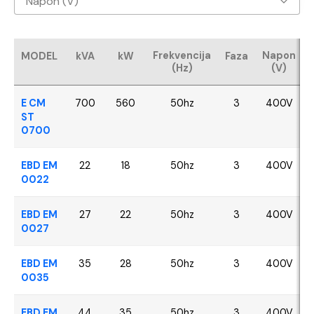
Napon (V)
Baudouin
400V
CUMMINS
Frekvencija
Napon
MODEL
kVA
kW
Faza
(Hz)
(V)
FPT - Iveco
E CM
700
560
50hz
3
400V
Perkins
ST
0700
SDEC
EBD EM
22
18
50hz
3
400V
0022
VOLVO
EBD EM
27
22
50hz
3
400V
YANGDONG
0027
EBD EM
35
28
50hz
3
400V
0035
EBD EM
44
35
50hz
3
400V