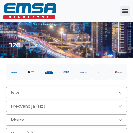
320
Faze
Frekvencija (Hz)
3
Motor
50hz