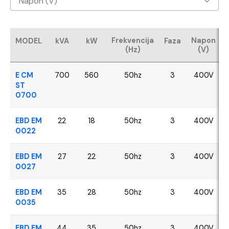
Napon (V)
Baudouin
400V
CUMMINS
Frekvencija
Napon
MODEL
kVA
kW
Faza
(Hz)
(V)
FPT - Iveco
E CM
700
560
50hz
3
400V
Perkins
ST
0700
SDEC
EBD EM
22
18
50hz
3
400V
0022
VOLVO
EBD EM
27
22
50hz
3
400V
YANGDONG
0027
EBD EM
35
28
50hz
3
400V
0035
EBD EM
44
35
50hz
3
400V