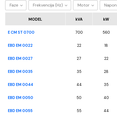
Faze
Frekvencija (Hz)
Motor
Napon
3
50hz
Baudouin
40
MODEL
kVA
kW
CUMMINS
E CM ST 0700
700
560
FPT - Iveco
Perkins
EBD EM 0022
22
18
SDEC
EBD EM 0027
27
22
VOLVO
YANGDONG
EBD EM 0035
35
28
EBD EM 0044
44
35
EBD EM 0050
50
40
EBD EM 0055
55
44