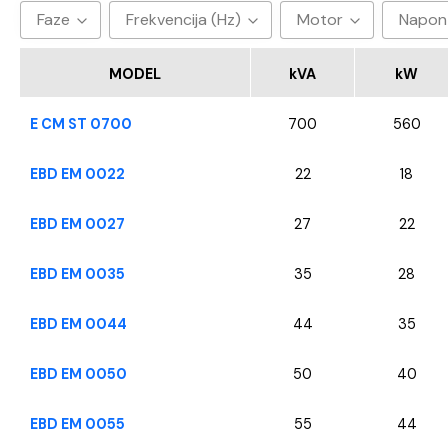
Faze
Frekvencija (Hz)
Motor
Napon
3
50hz
Baudouin
40
MODEL
kVA
kW
CUMMINS
E CM ST 0700
700
560
FPT - Iveco
Perkins
EBD EM 0022
22
18
SDEC
EBD EM 0027
27
22
VOLVO
YANGDONG
EBD EM 0035
35
28
EBD EM 0044
44
35
EBD EM 0050
50
40
EBD EM 0055
55
44