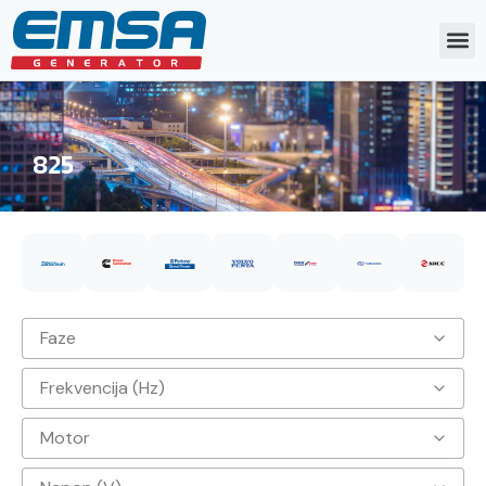
825
Faze
Frekvencija (Hz)
3
Motor
50hz