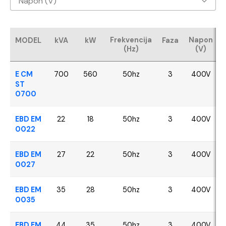
Napon (V)
Baudouin
400V
CUMMINS
Frekvencija
Napon
MODEL
kVA
kW
Faza
(Hz)
(V)
FPT - Iveco
E CM
700
560
50hz
3
400V
Perkins
ST
0700
SDEC
EBD EM
22
18
50hz
3
400V
0022
VOLVO
EBD EM
27
22
50hz
3
400V
YANGDONG
0027
EBD EM
35
28
50hz
3
400V
0035
EBD EM
44
35
50hz
3
400V