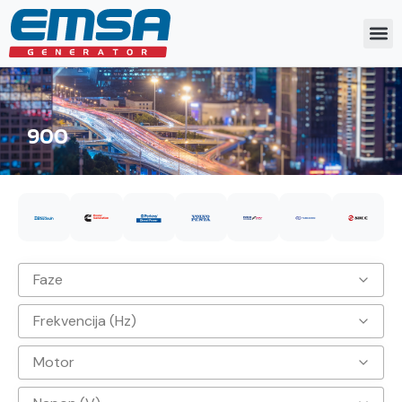
900
Faze
Frekvencija (Hz)
3
Motor
50hz