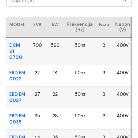
Napon (V)
Baudouin
400V
CUMMINS
Frekvencija
Napon
MODEL
kVA
kW
Faza
(Hz)
(V)
FPT - Iveco
E CM
700
560
50hz
3
400V
Perkins
ST
0700
SDEC
EBD EM
22
18
50hz
3
400V
0022
VOLVO
EBD EM
27
22
50hz
3
400V
YANGDONG
0027
EBD EM
35
28
50hz
3
400V
0035
EBD EM
44
35
50hz
3
400V