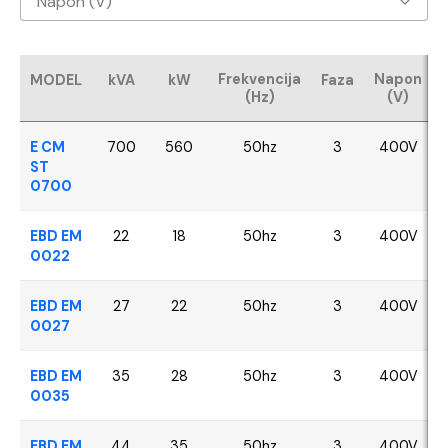
Napon (V)
Baudouin
400V
CUMMINS
Frekvencija
Napon
MODEL
kVA
kW
Faza
(Hz)
(V)
FPT - Iveco
E CM
700
560
50hz
3
400V
Perkins
ST
0700
SDEC
EBD EM
22
18
50hz
3
400V
0022
VOLVO
EBD EM
27
22
50hz
3
400V
YANGDONG
0027
EBD EM
35
28
50hz
3
400V
0035
EBD EM
44
35
50hz
3
400V