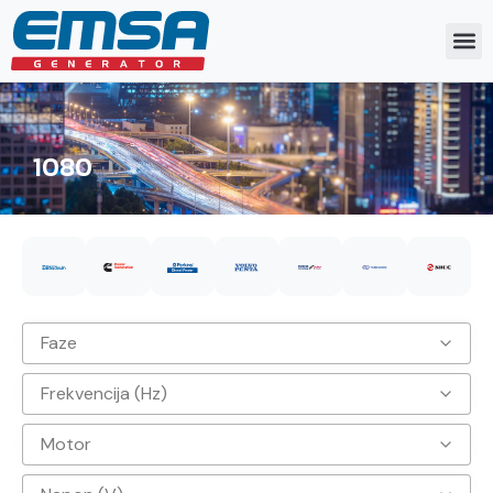
1080
Faze
Frekvencija (Hz)
3
Motor
50hz