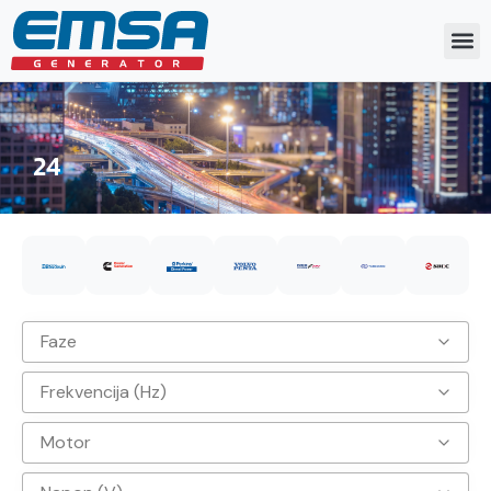
24
Faze
Frekvencija (Hz)
3
Motor
50hz