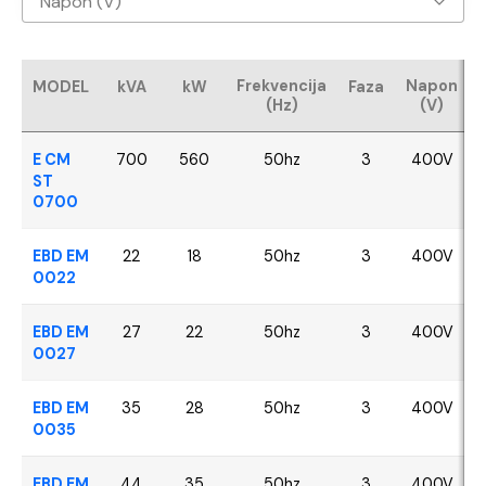
Napon (V)
Baudouin
400V
CUMMINS
Frekvencija
Napon
MODEL
kVA
kW
Faza
(Hz)
(V)
FPT - Iveco
E CM
700
560
50hz
3
400V
Perkins
ST
0700
SDEC
EBD EM
22
18
50hz
3
400V
0022
VOLVO
EBD EM
27
22
50hz
3
400V
YANGDONG
0027
EBD EM
35
28
50hz
3
400V
0035
EBD EM
44
35
50hz
3
400V