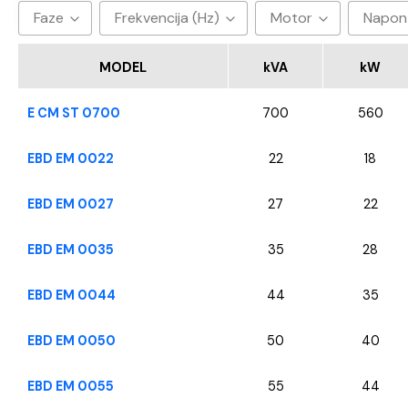
Faze
Frekvencija (Hz)
Motor
Napon
3
50hz
Baudouin
40
MODEL
kVA
kW
CUMMINS
E CM ST 0700
700
560
FPT - Iveco
Perkins
EBD EM 0022
22
18
SDEC
EBD EM 0027
27
22
VOLVO
YANGDONG
EBD EM 0035
35
28
EBD EM 0044
44
35
EBD EM 0050
50
40
EBD EM 0055
55
44