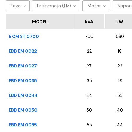
Faze
Frekvencija (Hz)
Motor
Napon
3
50hz
Baudouin
40
MODEL
kVA
kW
CUMMINS
E CM ST 0700
700
560
FPT - Iveco
Perkins
EBD EM 0022
22
18
SDEC
EBD EM 0027
27
22
VOLVO
YANGDONG
EBD EM 0035
35
28
EBD EM 0044
44
35
EBD EM 0050
50
40
EBD EM 0055
55
44