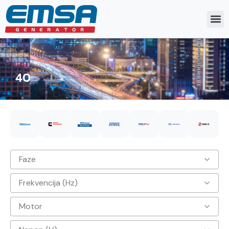
40
Faze
Frekvencija (Hz)
3
Motor
50hz