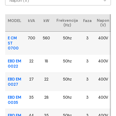
Napon (V)
Baudouin
400V
CUMMINS
Frekvencija
Napon
MODEL
kVA
kW
Faza
(Hz)
(V)
FPT - Iveco
E CM
700
560
50hz
3
400V
Perkins
ST
0700
SDEC
EBD EM
22
18
50hz
3
400V
0022
VOLVO
EBD EM
27
22
50hz
3
400V
YANGDONG
0027
EBD EM
35
28
50hz
3
400V
0035
EBD EM
44
35
50hz
3
400V