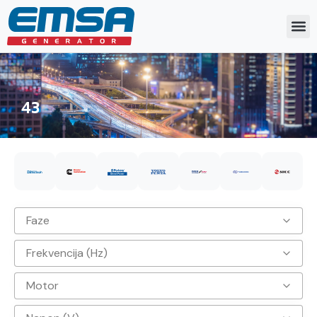
43
Faze
Frekvencija (Hz)
3
Motor
50hz