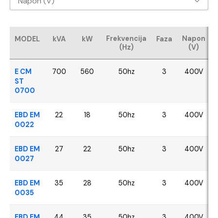
Napon (V)
Baudouin
400V
CUMMINS
Frekvencija
Napon
MODEL
kVA
kW
Faza
(Hz)
(V)
FPT - Iveco
E CM
700
560
50hz
3
400V
Perkins
ST
0700
SDEC
EBD EM
22
18
50hz
3
400V
0022
VOLVO
EBD EM
27
22
50hz
3
400V
YANGDONG
0027
EBD EM
35
28
50hz
3
400V
0035
EBD EM
44
35
50hz
3
400V