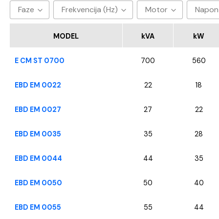
Faze
Frekvencija (Hz)
Motor
Napon
3
50hz
Baudouin
40
MODEL
kVA
kW
CUMMINS
E CM ST 0700
700
560
FPT - Iveco
Perkins
EBD EM 0022
22
18
SDEC
EBD EM 0027
27
22
VOLVO
YANGDONG
EBD EM 0035
35
28
EBD EM 0044
44
35
EBD EM 0050
50
40
EBD EM 0055
55
44