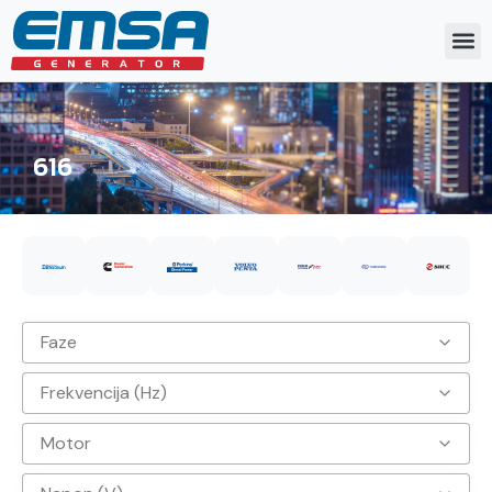
616
Faze
Frekvencija (Hz)
3
Motor
50hz