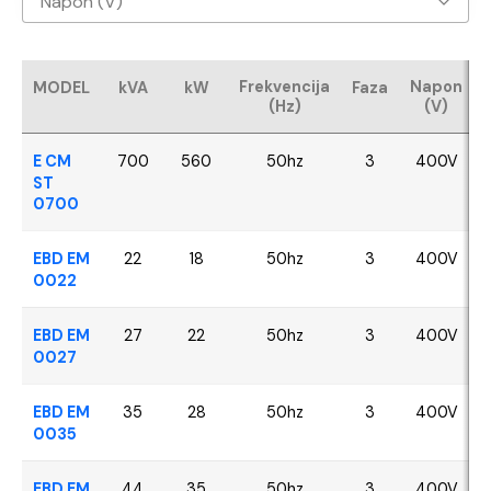
Napon (V)
Baudouin
400V
CUMMINS
Frekvencija
Napon
MODEL
kVA
kW
Faza
(Hz)
(V)
FPT - Iveco
E CM
700
560
50hz
3
400V
Perkins
ST
0700
SDEC
EBD EM
22
18
50hz
3
400V
0022
VOLVO
EBD EM
27
22
50hz
3
400V
YANGDONG
0027
EBD EM
35
28
50hz
3
400V
0035
EBD EM
44
35
50hz
3
400V