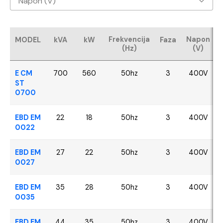
Napon (V)
Baudouin
400V
CUMMINS
Frekvencija
Napon
MODEL
kVA
kW
Faza
(Hz)
(V)
FPT - Iveco
E CM
700
560
50hz
3
400V
Perkins
ST
0700
SDEC
EBD EM
22
18
50hz
3
400V
0022
VOLVO
EBD EM
27
22
50hz
3
400V
YANGDONG
0027
EBD EM
35
28
50hz
3
400V
0035
EBD EM
44
35
50hz
3
400V