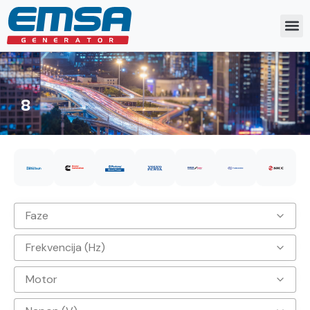
8
Faze
Frekvencija (Hz)
3
Motor
50hz