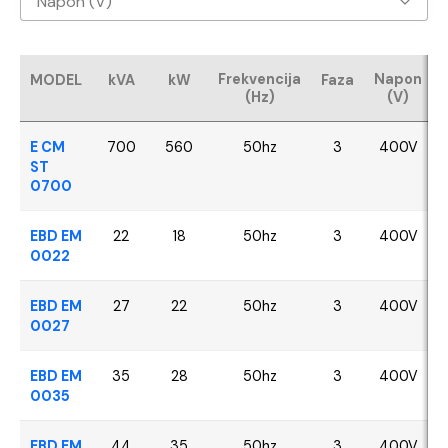
Napon (V)
Baudouin
400V
CUMMINS
Frekvencija
Napon
MODEL
kVA
kW
Faza
(Hz)
(V)
FPT - Iveco
E CM
700
560
50hz
3
400V
Perkins
ST
0700
SDEC
EBD EM
22
18
50hz
3
400V
0022
VOLVO
EBD EM
27
22
50hz
3
400V
YANGDONG
0027
EBD EM
35
28
50hz
3
400V
0035
EBD EM
44
35
50hz
3
400V