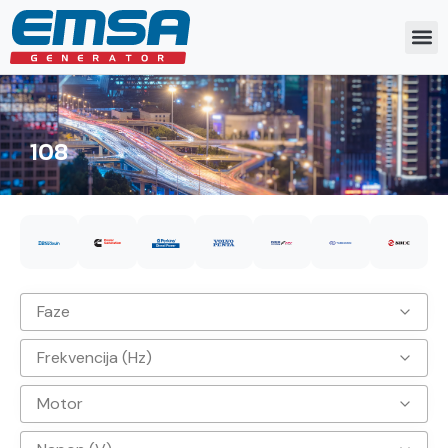
108
Faze
Frekvencija (Hz)
3
Motor
50hz