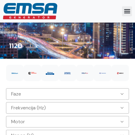
1120
Faze
Frekvencija (Hz)
3
Motor
50hz