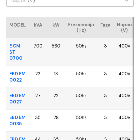
Napon (V)
Baudouin
400V
CUMMINS
Frekvencija
Napon
MODEL
kVA
kW
Faza
(Hz)
(V)
FPT - Iveco
E CM
700
560
50hz
3
400V
Perkins
ST
0700
SDEC
EBD EM
22
18
50hz
3
400V
0022
VOLVO
EBD EM
27
22
50hz
3
400V
YANGDONG
0027
EBD EM
35
28
50hz
3
400V
0035
EBD EM
44
35
50hz
3
400V