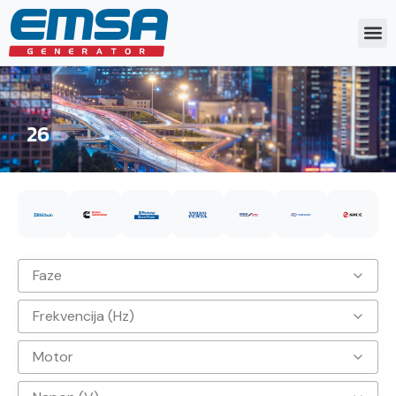
26
Faze
Frekvencija (Hz)
3
Motor
50hz