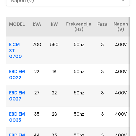
Napon (V)
Baudouin
400V
CUMMINS
Frekvencija
Napon
MODEL
kVA
kW
Faza
(Hz)
(V)
FPT - Iveco
E CM
700
560
50hz
3
400V
Perkins
ST
0700
SDEC
EBD EM
22
18
50hz
3
400V
0022
VOLVO
EBD EM
27
22
50hz
3
400V
YANGDONG
0027
EBD EM
35
28
50hz
3
400V
0035
EBD EM
44
35
50hz
3
400V