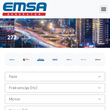
272
Faze
Frekvencija (Hz)
3
Motor
50hz