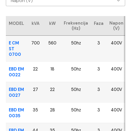
Napon (V)
Baudouin
400V
CUMMINS
Frekvencija
Napon
MODEL
kVA
kW
Faza
(Hz)
(V)
FPT - Iveco
E CM
700
560
50hz
3
400V
Perkins
ST
0700
SDEC
EBD EM
22
18
50hz
3
400V
0022
VOLVO
EBD EM
27
22
50hz
3
400V
YANGDONG
0027
EBD EM
35
28
50hz
3
400V
0035
EBD EM
44
35
50hz
3
400V