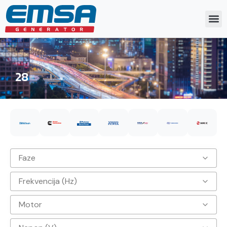
28
Faze
Frekvencija (Hz)
3
Motor
50hz