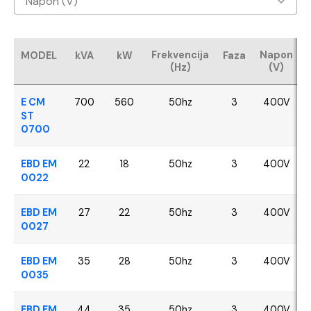
Napon (V)
Baudouin
400V
CUMMINS
Frekvencija
Napon
MODEL
kVA
kW
Faza
(Hz)
(V)
FPT - Iveco
E CM
700
560
50hz
3
400V
Perkins
ST
0700
SDEC
EBD EM
22
18
50hz
3
400V
0022
VOLVO
EBD EM
27
22
50hz
3
400V
YANGDONG
0027
EBD EM
35
28
50hz
3
400V
0035
EBD EM
44
35
50hz
3
400V