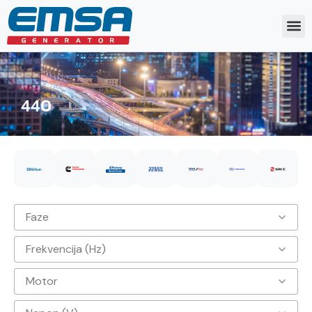
440
Faze
Frekvencija (Hz)
3
Motor
50hz