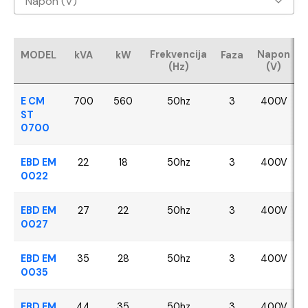
Napon (V)
Baudouin
400V
CUMMINS
Frekvencija
Napon
MODEL
kVA
kW
Faza
(Hz)
(V)
FPT - Iveco
E CM
700
560
50hz
3
400V
Perkins
ST
0700
SDEC
EBD EM
22
18
50hz
3
400V
0022
VOLVO
EBD EM
27
22
50hz
3
400V
YANGDONG
0027
EBD EM
35
28
50hz
3
400V
0035
EBD EM
44
35
50hz
3
400V